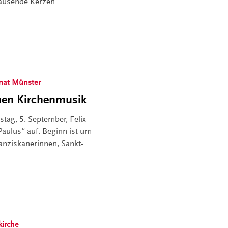
 Tausende Kerzen
nat Münster
hen Kirchenmusik
ag, 5. September, Felix
aulus“ auf. Beginn ist um
anziskanerinnen, Sankt-
kirche