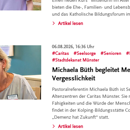
Einen neuen Kurs "Mittendrin im Alter 
bieten die Ehe-, Familien- und Leben
und das Katholische Bildungsforum im
Artikel lesen
06.08.2026, 16:36 Uhr
Caritas
Seelsorge
Senioren
Stadtdekanat Münster
Michaela Büth begleitet M
Vergesslichkeit
Pastoralreferentin Michaela Büth ist S
Altenzentren der Caritas Münster. Sie r
Fähigkeiten und die Würde der Mens
findet in der Kolping-Bildungsstätte C
„Demenz hat Zukunft“ statt.
Artikel lesen