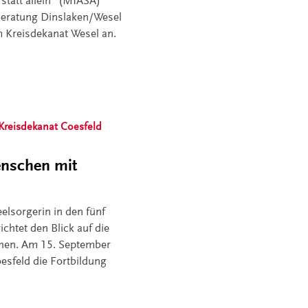
statt allein" (MIASA)
sberatung Dinslaken/Wesel
 Kreisdekanat Wesel an.
Kreisdekanat Coesfeld
enschen mit
eelsorgerin in den fünf
ichtet den Blick auf die
chen. Am 15. September
oesfeld die Fortbildung