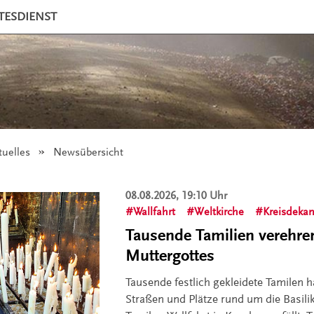
TESDIENST
tuelles
Angezeigt:
Newsübersicht
08.08.2026, 19:10 Uhr
Wallfahrt
Weltkirche
Kreisdekan
Tausende Tamilien verehren
Muttergottes
Tausende festlich gekleidete Tamilen 
Straßen und Plätze rund um die Basilik