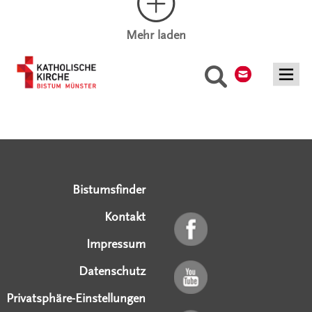
Mehr laden
Kontakt
Suche
Serviceangebote
Social Media Angebote
Externe Links
Bistumsfinder
Kontakt
Impressum
Datenschutz
Privatsphäre-Einstellungen