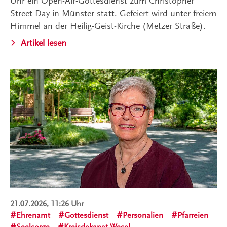
Uhr ein Open-Air-Gottesdienst zum Christopher
Street Day in Münster statt. Gefeiert wird unter freiem
Himmel an der Heilig-Geist-Kirche (Metzer Straße).
Artikel lesen
21.07.2026, 11:26 Uhr
Ehrenamt
Gottesdienst
Personalien
Pfarreien
Seelsorge
Kreisdekanat Wesel