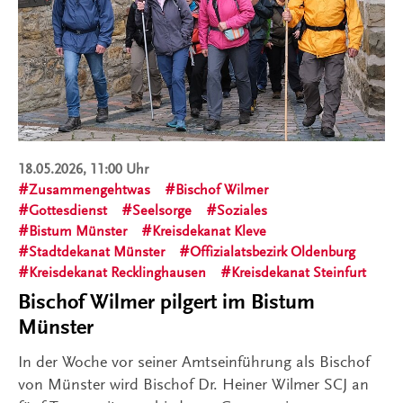
18.05.2026, 11:00 Uhr
Zusammengehtwas
Bischof Wilmer
Gottesdienst
Seelsorge
Soziales
Bistum Münster
Kreisdekanat Kleve
Stadtdekanat Münster
Offizialatsbezirk Oldenburg
Kreisdekanat Recklinghausen
Kreisdekanat Steinfurt
Bischof Wilmer pilgert im Bistum
Münster
In der Woche vor seiner Amtseinführung als Bischof
von Münster wird Bischof Dr. Heiner Wilmer SCJ an