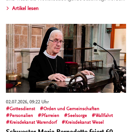
Artikel lesen
02.07.2026, 09:22 Uhr
Gottesdienst
Orden und Gemeinschaften
Personalien
Pfarreien
Seelsorge
Wallfahrt
Kreisdekanat Warendorf
Kreisdekanat Wesel
Schwester Maria Bernadette feiert 60-