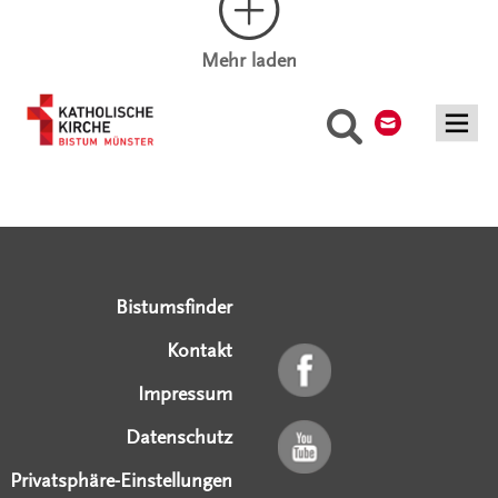
Mehr laden
Kontakt
Suche
Serviceangebote
Social Media Angebote
Externe Links
Bistumsfinder
Kontakt
Impressum
Datenschutz
Privatsphäre-Einstellungen