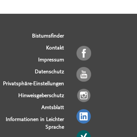
Serviceangebote
Social Media Angebote
Externe Links
Bistumsfinder
Kontakt
Impressum
Datenschutz
Privatsphäre-Einstellungen
Hinweisgeberschutz
Amtsblatt
Informationen in Leichter
Sprache