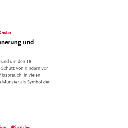
ünster
innerung und
 rund um den 18.
Schutz von Kindern vor
issbrauch, in vielen
m Münster als Symbol der
tion
Soziales