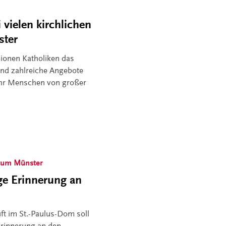
vielen kirchlichen
ster
lionen Katholiken das
ind zahlreiche Angebote
ehr Menschen von großer
tum Münster
ge Erinnerung an
ft im St.-Paulus-Dom soll
 Erinnerung an den