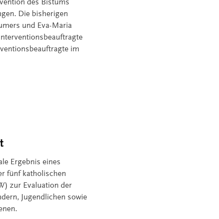
ervention des Bistums
ngen. Die bisherigen
aumers und Eva-Maria
Interventionsbeauftragte
äventionsbeauftragte im
t
rale Ergebnis eines
 fünf katholischen
) zur Evaluation der
indern, Jugendlichen sowie
enen.