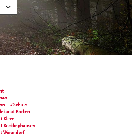
mt
chen
ion
Schule
dekanat Borken
t Kleve
at Recklinghausen
t Warendorf