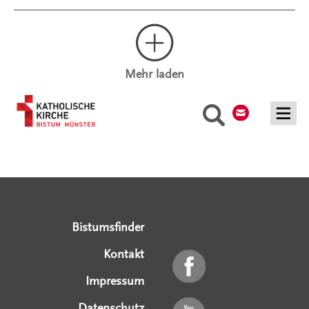
Mehr laden
Kontakt
Suche
Serviceangebote
Social Media Angebote
Externe Links
Bistumsfinder
Kontakt
Impressum
Datenschutz