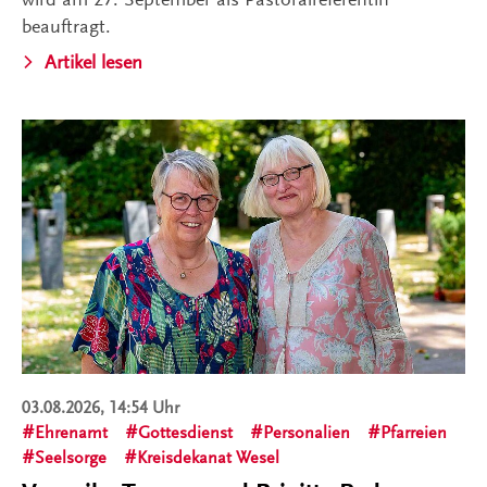
beauftragt.
Artikel lesen
03.08.2026, 14:54 Uhr
Ehrenamt
Gottesdienst
Personalien
Pfarreien
Seelsorge
Kreisdekanat Wesel