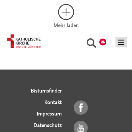
Mehr laden
Kontakt
Suche
Serviceangebote
Social Media Angebote
Externe Links
Bistumsfinder
Kontakt
Impressum
Datenschutz