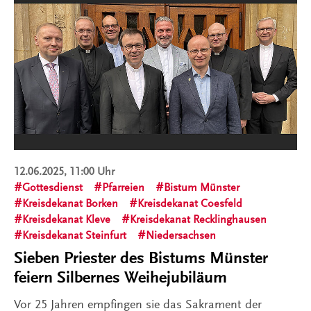
12.06.2025, 11:00 Uhr
Gottesdienst
Pfarreien
Bistum Münster
Kreisdekanat Borken
Kreisdekanat Coesfeld
Kreisdekanat Kleve
Kreisdekanat Recklinghausen
Kreisdekanat Steinfurt
Niedersachsen
Sieben Priester des Bistums Münster
feiern Silbernes Weihejubiläum
Vor 25 Jahren empfingen sie das Sakrament der