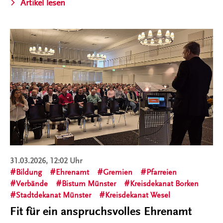
Artikel lesen
31.03.2026, 12:02 Uhr
Bildung
Ehrenamt
Gremien
Pfarreien
Verbände
Bistum Münster
Kreisdekanat Borken
Stadtdekanat Münster
Kreisdekanat Wesel
Fit für ein anspruchsvolles Ehrenamt