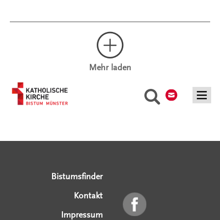
Mehr laden
Kontakt
Suche
Serviceangebote
Social Media Angebote
Externe Links
Bistumsfinder
Kontakt
Impressum