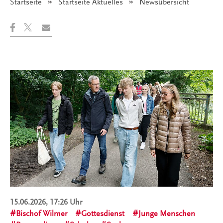
Startseite
Startseite Aktuelles
Angezeigt:
Newsübersicht
15.06.2026, 17:26 Uhr
Bischof Wilmer
Gottesdienst
Junge Menschen