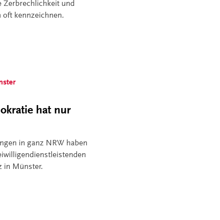
e Zerbrechlichkeit und
n oft kennzeichnen.
nster
kratie hat nur
tungen in ganz NRW haben
eiwilligendienstleistenden
z in Münster.