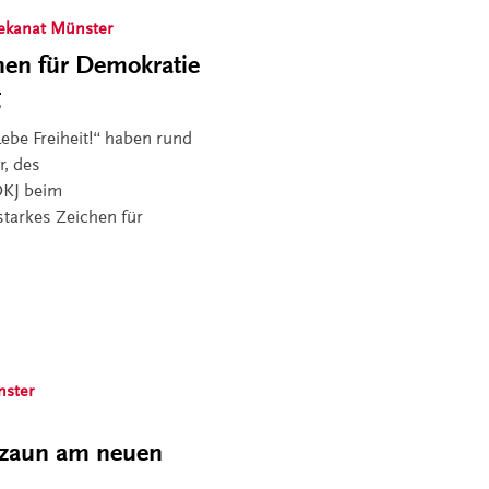
ekanat Münster
hen für Demokratie
g
be Freiheit!“ haben rund
r, des
DKJ beim
tarkes Zeichen für
nster
uzaun am neuen