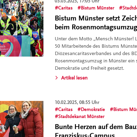
03.03.2025, 17:05 Uhr
Caritas
Bistum Münster
Stadtd
Bistum Münster setzt Zeic
beim Rosenmontagsumzu
Unter dem Motto „Mensch Münster! Le
50 Mitarbeitende des Bistums Münste
Diözesancaritasverbandes und des B
Rosenmontagsumzug in Münster ein s
Demokratie und Freiheit gesetzt.
Artikel lesen
10.02.2025, 08:55 Uhr
Caritas
Demokratie
Bistum Mü
Stadtdekanat Münster
Bunte Herzen auf dem Ba
Franziskus-Campus