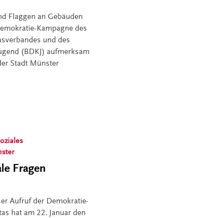
und Flaggen an Gebäuden
 Demokratie-Kampagne des
asverbandes und des
Jugend (BDKJ) aufmerksam
n der Stadt Münster
oziales
ster
ale Fragen
ser Aufruf der Demokratie-
as hat am 22. Januar den