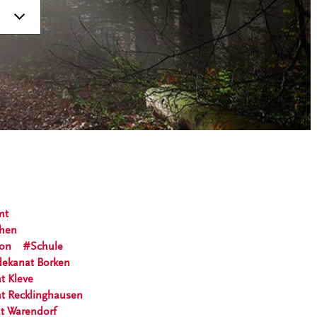
mt
chen
ion
Schule
dekanat Borken
t Kleve
at Recklinghausen
t Warendorf