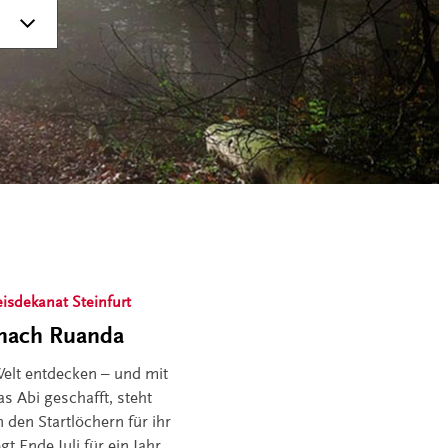
eisdekanat Steinfurt
 nach Ruanda
elt entdecken – und mit
 Abi geschafft, steht
den Startlöchern für ihr
gt Ende Juli für ein Jahr