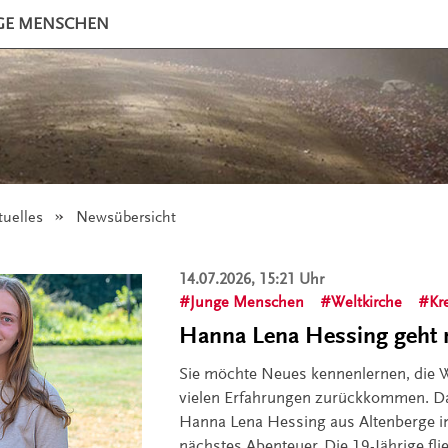
GE MENSCHEN
tuelles
Angezeigt:
Newsübersicht
14.07.2026, 15:21 Uhr
Junge Menschen
Weltkirche
Kr
Hanna Lena Hessing geht
Sie möchte Neues kennenlernen, die W
vielen Erfahrungen zurückkommen. Das
Hanna Lena Hessing aus Altenberge in 
nächstes Abenteuer. Die 19-Jährige flie