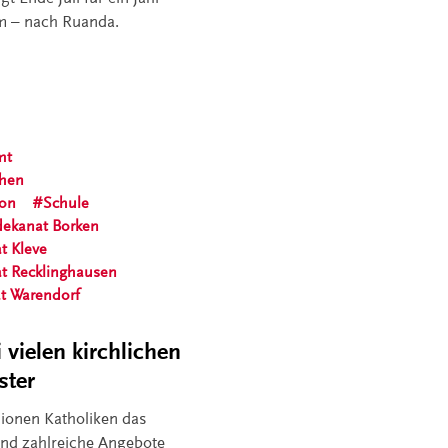
um – nach Ruanda.
mt
chen
ion
Schule
dekanat Borken
t Kleve
at Recklinghausen
t Warendorf
vielen kirchlichen
ster
lionen Katholiken das
ind zahlreiche Angebote