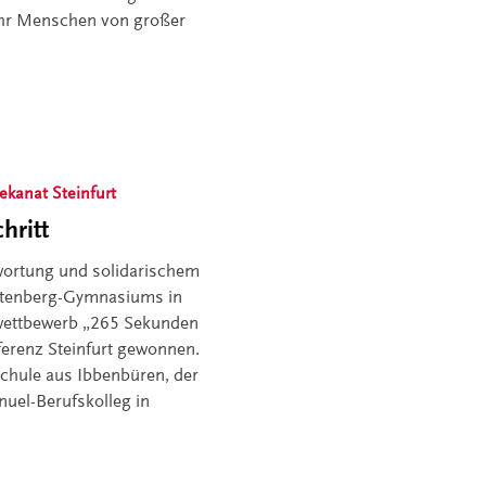
ehr Menschen von großer
ekanat Steinfurt
hritt
twortung und solidarischem
stenberg-Gymnasiums in
mwettbewerb „265 Sekunden
erenz Steinfurt gewonnen.
lschule aus Ibbenbüren, der
nuel-Berufskolleg in