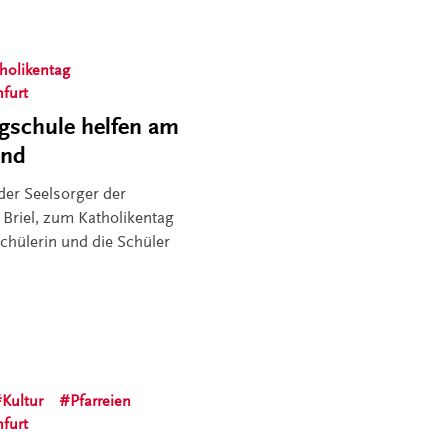
holikentag
nfurt
rgschule helfen am
end
der Seelsorger der
 Briel, zum Katholikentag
Schülerin und die Schüler
Kultur
Pfarreien
nfurt