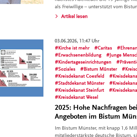
als Freiwillige – unterstützt vom Bist
Artikel lesen
03.06.2026, 11:47 Uhr
Kirche ist mehr
Caritas
Ehrena
Erwachsenenbildung
Junge Mens
Kindertageseinrichtungen
Prävent
Soziales
Bistum Münster
Kreis
Kreisdekanat Coesfeld
Kreisdekana
Stadtdekanat Münster
Kreisdekan
Kreisdekanat Steinfurt
Kreisdekana
Kreisdekanat Wesel
2025: Hohe Nachfragen bei 
Angeboten im Bistum Mün
Im Bistum Münster, mit knapp 1,6 Mil
mitgliederstärkste deutsche Bistum, s