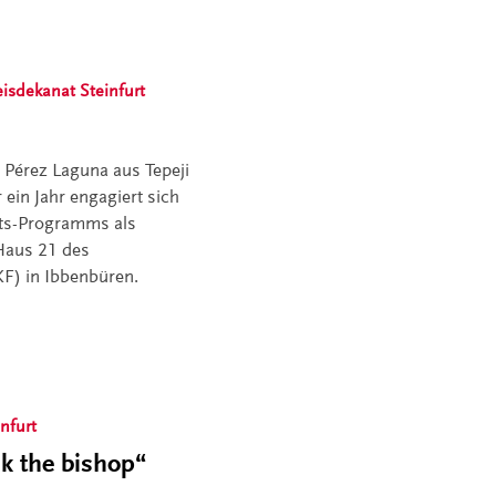
eisdekanat Steinfurt
 Pérez Laguna aus Tepeji
ein Jahr engagiert sich
rts-Programms als
 Haus 21 des
KF) in Ibbenbüren.
nfurt
k the bishop“