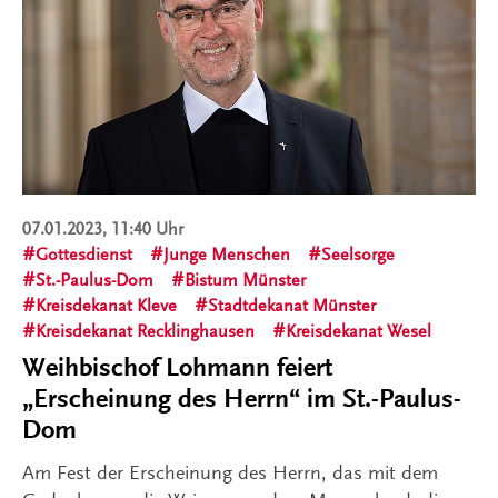
07.01.2023, 11:40 Uhr
Gottesdienst
Junge Menschen
Seelsorge
St.-Paulus-Dom
Bistum Münster
Kreisdekanat Kleve
Stadtdekanat Münster
Kreisdekanat Recklinghausen
Kreisdekanat Wesel
Weihbischof Lohmann feiert
„Erscheinung des Herrn“ im St.-Paulus-
Dom
Am Fest der Erscheinung des Herrn, das mit dem