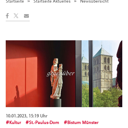
Startseite
Startseite Aktuelles
Angezeigt:
Newsübersicht
10.01.2023, 15:19 Uhr
Kultur
St.-Paulus-Dom
Bistum Münster