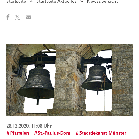
Startseite
Startseite Aktuelles
Angezeigt:
Newsübersicht
28.12.2020, 11:08 Uhr
Pfarreien
St.-Paulus-Dom
Stadtdekanat Münster