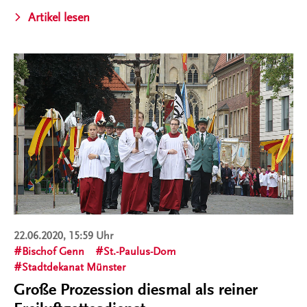
Artikel lesen
22.06.2020, 15:59 Uhr
Bischof Genn
St.-Paulus-Dom
Stadtdekanat Münster
Große Prozession diesmal als reiner