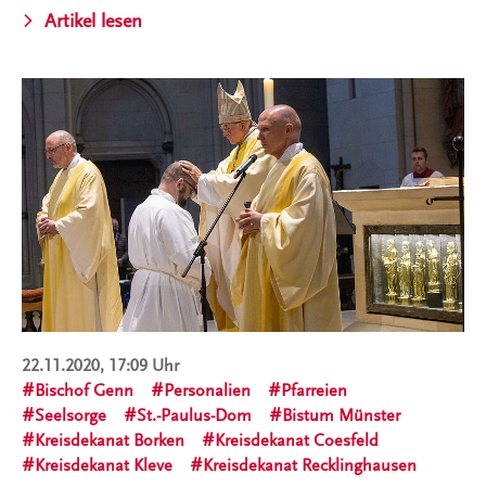
Artikel lesen
22.11.2020, 17:09 Uhr
Bischof Genn
Personalien
Pfarreien
Seelsorge
St.-Paulus-Dom
Bistum Münster
Kreisdekanat Borken
Kreisdekanat Coesfeld
Kreisdekanat Kleve
Kreisdekanat Recklinghausen