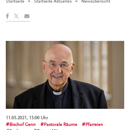
Startseite
Startseite Aktuelles
Angezeigt:
Newsübersicht
11.05.2021, 15:00 Uhr
Bischof Genn
Pastorale Räume
Pfarreien