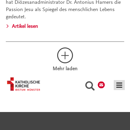
hat Diözesanadministrator Dr. Antonius Hamers die
Passion Jesu als Spiegel des menschlichen Lebens
gedeutet.
Artikel lesen
Mehr laden
Kontakt
Suche
Serviceangebote
Social Media Angebote
Externe Links