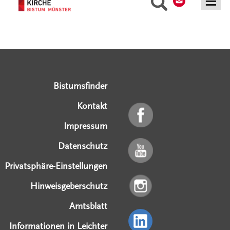
Suche
Serviceangebote
Social Media Angebote
Externe Links
Bistumsfinder
Kontakt
Impressum
Datenschutz
Privatsphäre-Einstellungen
Hinweisgeberschutz
Amtsblatt
Informationen in Leichter