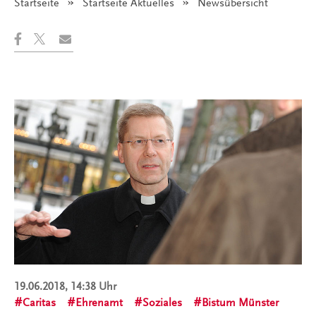
Startseite
Startseite Aktuelles
Angezeigt:
Newsübersicht
19.06.2018, 14:38 Uhr
Caritas
Ehrenamt
Soziales
Bistum Münster