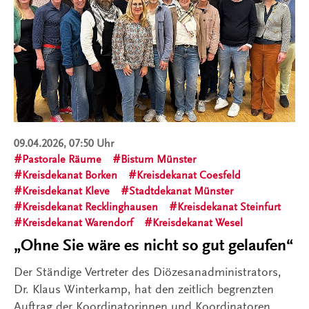
09.04.2026, 07:50 Uhr
Pastorale Räume
Bistum Münster
Kreisdekanat Borken
Kreisdekanat Coesfeld
Kreisdekanat Kleve
Stadtdekanat Münster
Kreisdekanat Recklinghausen
Kreisdekanat Steinfurt
Kreisdekanat Warendorf
Kreisdekanat Wesel
„Ohne Sie wäre es nicht so gut gelaufen“
Der Ständige Vertreter des Diözesanadministrators,
Dr. Klaus Winterkamp, hat den zeitlich begrenzten
Auftrag der Koordinatorinnen und Koordinatoren