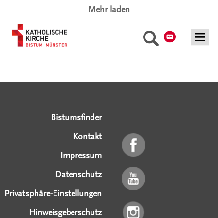
Mehr laden
Kontakt
Suche
Serviceangebote
Social Media Angebote
Externe Links
Bistumsfinder
Kontakt
Impressum
Datenschutz
Privatsphäre-Einstellungen
Hinweisgeberschutz