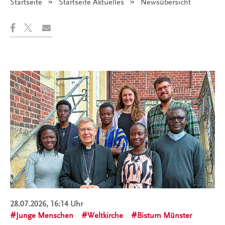
Startseite
Startseite Aktuelles
Angezeigt:
Newsübersicht
28.07.2026, 16:14 Uhr
Junge Menschen
Weltkirche
Bistum Münster