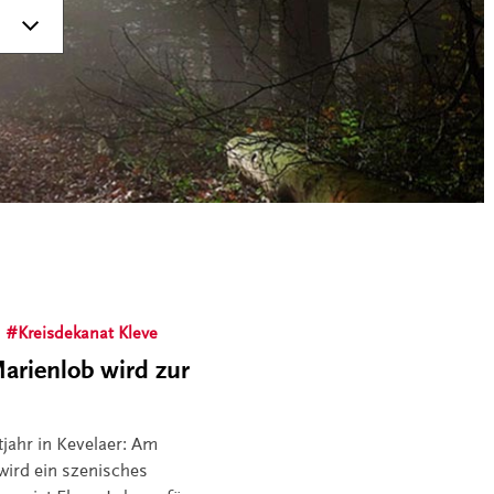
Kreisdekanat Kleve
arienlob wird zur
tjahr in Kevelaer: Am
wird ein szenisches