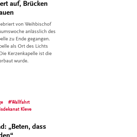
rt auf, Brücken
bauen
lebriert von Weihbischof
iläumswoche anlässlich des
elle zu Ende gegangen.
elle als Ort des Lichts
ie Kerzenkapelle ist die
 erbaut wurde.
ge
Wallfahrt
isdekanat Kleve
d: „Beten, dass
nden“