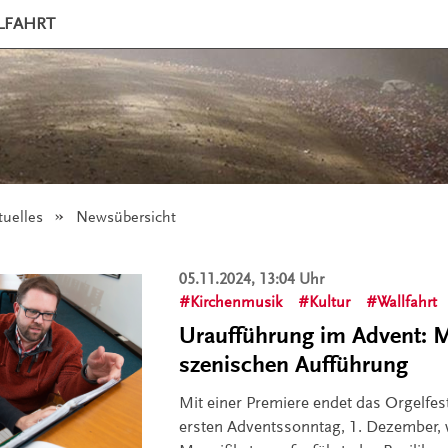
LFAHRT
tuelles
Angezeigt:
Newsübersicht
05.11.2024, 13:04 Uhr
Kirchenmusik
Kultur
Wallfahrt
Uraufführung im Advent: M
szenischen Aufführung
Mit einer Premiere endet das Orgelfes
ersten Adventssonntag, 1. Dezember, 