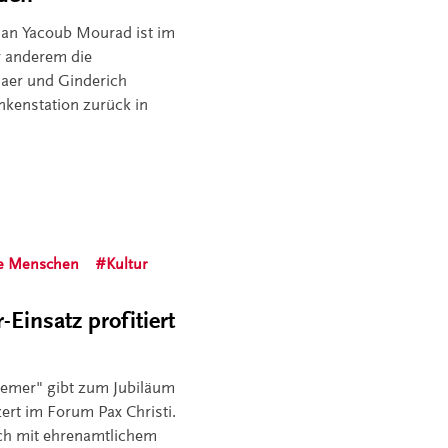
lian Yacoub Mourad ist im
r anderem die
laer und Ginderich
ankenstation zurück in
e Menschen
Kultur
Einsatz profitiert
emer" gibt zum Jubiläum
ert im Forum Pax Christi.
ich mit ehrenamtlichem