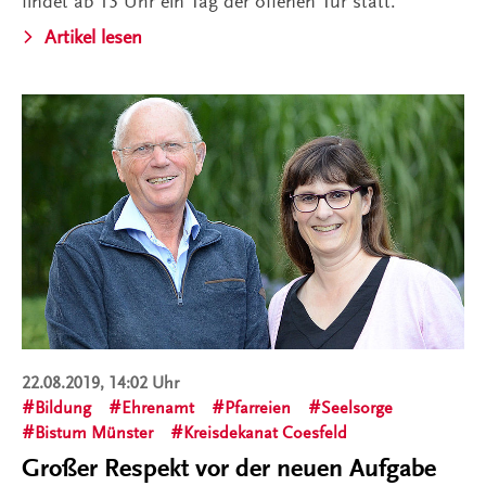
findet ab 13 Uhr ein Tag der offenen Tür statt.
Artikel lesen
22.08.2019, 14:02 Uhr
Bildung
Ehrenamt
Pfarreien
Seelsorge
Bistum Münster
Kreisdekanat Coesfeld
Großer Respekt vor der neuen Aufgabe