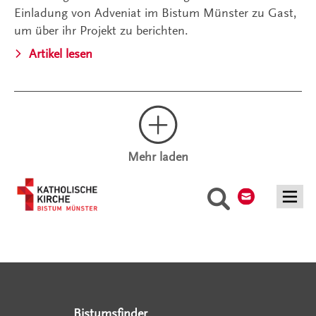
Einladung von Adveniat im Bistum Münster zu Gast,
um über ihr Projekt zu berichten.
Artikel lesen
Mehr laden
Kontakt
Suche
Serviceangebote
Social Media Angebote
Externe Links
Bistumsfinder