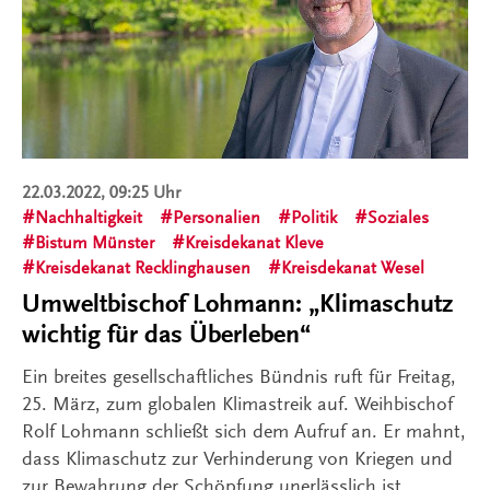
22.03.2022, 09:25 Uhr
Nachhaltigkeit
Personalien
Politik
Soziales
Bistum Münster
Kreisdekanat Kleve
Kreisdekanat Recklinghausen
Kreisdekanat Wesel
Umweltbischof Lohmann: „Klimaschutz
wichtig für das Überleben“
Ein breites gesellschaftliches Bündnis ruft für Freitag,
25. März, zum globalen Klimastreik auf. Weihbischof
Rolf Lohmann schließt sich dem Aufruf an. Er mahnt,
dass Klimaschutz zur Verhinderung von Kriegen und
zur Bewahrung der Schöpfung unerlässlich ist.