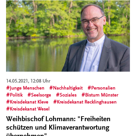
14.05.2021, 12:08 Uhr
Junge Menschen
Nachhaltigkeit
Personalien
Politik
Seelsorge
Soziales
Bistum Münster
Kreisdekanat Kleve
Kreisdekanat Recklinghausen
Kreisdekanat Wesel
Weihbischof Lohmann: "Freiheiten
schützen und Klimaverantwortung
übernehmen"