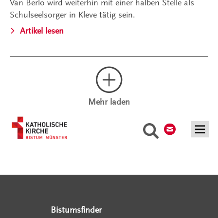
Van Berlo wird weiterhin mit einer halben Stelle als
Schulseelsorger in Kleve tätig sein.
Artikel lesen
Mehr laden
Kontakt
Suche
Serviceangebote
Social Media Angebote
Externe Links
Bistumsfinder