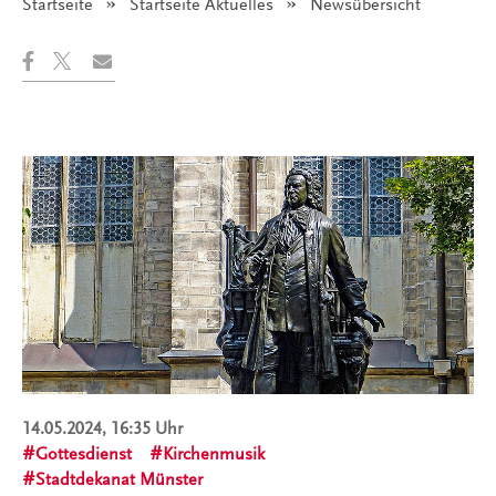
Startseite
Startseite Aktuelles
Angezeigt:
Newsübersicht
14.05.2024, 16:35 Uhr
Gottesdienst
Kirchenmusik
Stadtdekanat Münster