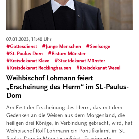
07.01.2023, 11:40 Uhr
Gottesdienst
Junge Menschen
Seelsorge
St.-Paulus-Dom
Bistum Münster
Kreisdekanat Kleve
Stadtdekanat Münster
Kreisdekanat Recklinghausen
Kreisdekanat Wesel
Weihbischof Lohmann feiert
„Erscheinung des Herrn“ im St.-Paulus-
Dom
Am Fest der Erscheinung des Herrn, das mit dem
Gedenken an die Weisen aus dem Morgenland, die
heiligen drei Könige, in Verbindung gebracht, wird, hat
Weihbischof Rolf Lohmann ein Pontifikalamt im St.-
Paulus-Dom in Münster gefeiert. Er erinnerte