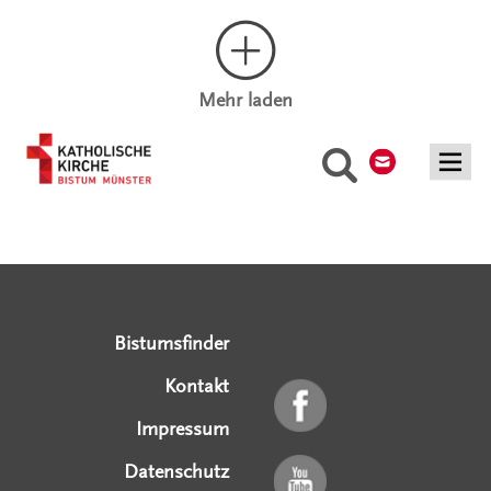
Mehr laden
Kontakt
Suche
Serviceangebote
Social Media Angebote
Externe Links
Bistumsfinder
Kontakt
Impressum
Datenschutz