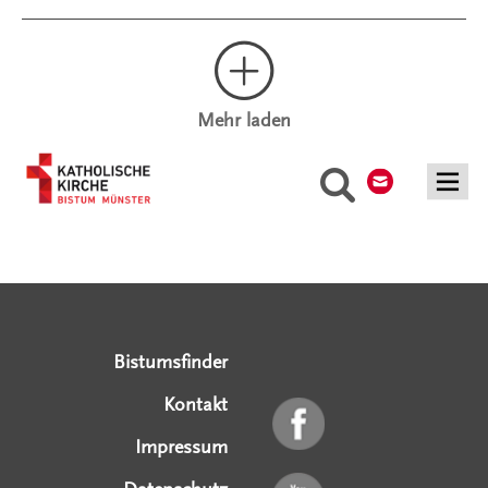
Mehr laden
Kontakt
Suche
Serviceangebote
Social Media Angebote
Externe Links
Bistumsfinder
Kontakt
Impressum