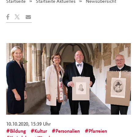
Startseite
Startseite Aktuelles
Angezeigt:
Newsübersicht
10.10.2020, 15:39 Uhr
Bildung
Kultur
Personalien
Pfarreien