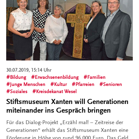
30.07.2019, 15:14 Uhr
Bildung
Erwachsenenbildung
Familien
Junge Menschen
Kultur
Pfarreien
Senioren
Soziales
Kreisdekanat Wesel
Stiftsmuseum Xanten will Generationen
miteinander ins Gespräch bringen
Für das Dialog-Projekt „Erzähl mal! – Zeitreise der
Generationen“ erhält das Stiftsmuseum Xanten eine
Förderung in Höhe von rund 96.000 Euro. Das Geld