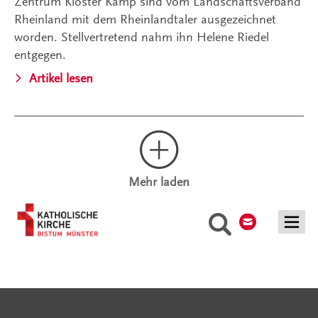
Zentrum Kloster Kamp sind vom Landschaftsverband
Rheinland mit dem Rheinlandtaler ausgezeichnet
worden. Stellvertretend nahm ihn Helene Riedel
entgegen.
Artikel lesen
Mehr laden
Kontakt
Suche
Serviceangebote
Social Media Angebote
Externe Links