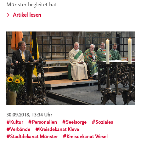
Münster begleitet hat.
Artikel lesen
30.09.2018, 13:34 Uhr
Kultur
Personalien
Seelsorge
Soziales
Verbände
Kreisdekanat Kleve
Stadtdekanat Münster
Kreisdekanat Wesel