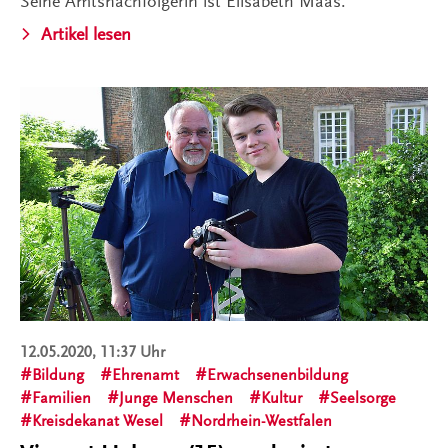
Seine Amtsnachfolgerin ist Elisabeth Maas.
Artikel lesen
12.05.2020, 11:37 Uhr
Bildung
Ehrenamt
Erwachsenenbildung
Familien
Junge Menschen
Kultur
Seelsorge
Kreisdekanat Wesel
Nordrhein-Westfalen