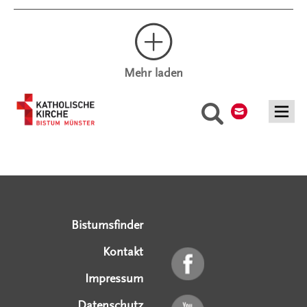
Mehr laden
Kontakt
Suche
Serviceangebote
Social Media Angebote
Externe Links
Bistumsfinder
Kontakt
Impressum
Datenschutz