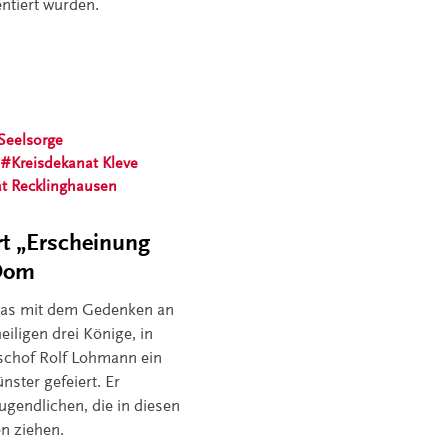
ntiert wurden.
Seelsorge
Kreisdekanat Kleve
at Recklinghausen
rt „Erscheinung
-Dom
das mit dem Gedenken an
iligen drei Könige, in
ischof Rolf Lohmann ein
nster gefeiert. Er
ugendlichen, die in diesen
en ziehen.