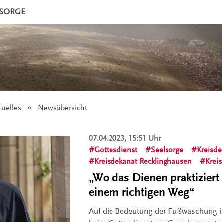
LSORGE
tuelles
Angezeigt:
Newsübersicht
07.04.2023, 15:51 Uhr
Gottesdienst
Seelsorge
Kreisde
Kreisdekanat Recklinghausen
Krei
„Wo das Dienen praktiziert 
einem richtigen Weg“
Auf die Bedeutung der Fußwaschung 