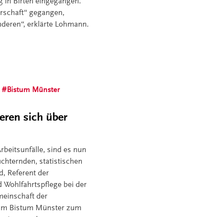
 in Birten eingegangen.
rschaft“ gegangen,
eren“, erklärte Lohmann.
Bistum Münster
ieren sich über
beitsunfälle, sind es nun
üchternden, statistischen
d, Referent der
 Wohlfahrtspflege bei der
meinschaft der
 im Bistum Münster zum