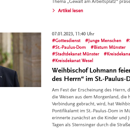
Thema „Gewalt am Arbeitsplatz“ präse
Artikel lesen
07.01.2023, 11:40 Uhr
Gottesdienst
Junge Menschen
St.-Paulus-Dom
Bistum Münster
Stadtdekanat Münster
Kreisdekan
Kreisdekanat Wesel
Weihbischof Lohmann feie
des Herrn“ im St.-Paulus
Am Fest der Erscheinung des Herrn, 
die Weisen aus dem Morgenland, die he
Verbindung gebracht, wird, hat Weihb
Pontifikalamt im St.-Paulus-Dom in Mü
erinnerte zunächst an die Kinder und J
Tagen als Sternsinger durch die Straß