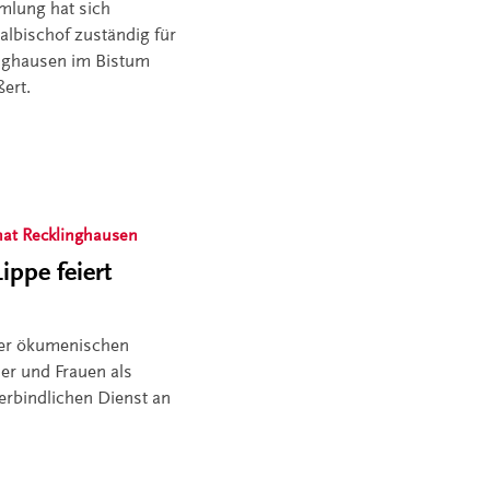
mlung hat sich
albischof zuständig für
inghausen im Bistum
ert.
nat Recklinghausen
ippe feiert
 der ökumenischen
er und Frauen als
verbindlichen Dienst an