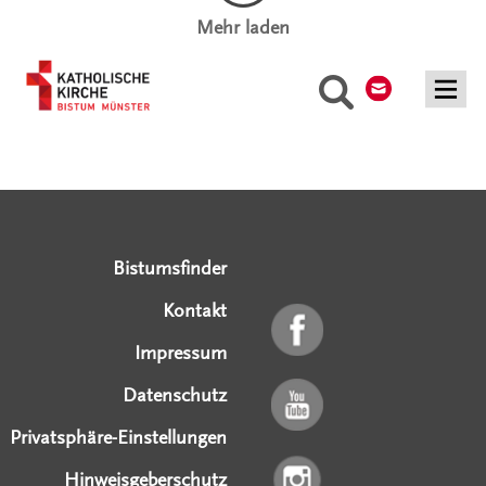
Mehr laden
Kontakt
Suche
Serviceangebote
Social Media Angebote
Externe Links
Bistumsfinder
Kontakt
Impressum
Datenschutz
Privatsphäre-Einstellungen
Hinweisgeberschutz