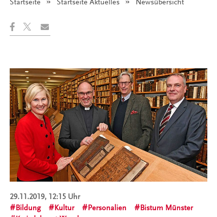
Startseite
Startseite Aktuelles
Angezeigt:
Newsübersicht
29.11.2019, 12:15 Uhr
Bildung
Kultur
Personalien
Bistum Münster