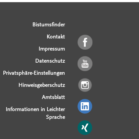
Serviceangebote
Social Media Angebote
Externe Links
Bistumsfinder
Kontakt
Impressum
Datenschutz
Privatsphäre-Einstellungen
Hinweisgeberschutz
Amtsblatt
Informationen in Leichter
Sprache