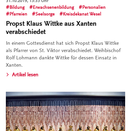
31.10.2019, 13:35 Uhr
Bildung
Erwachsenenbildung
Personalien
Pfarreien
Seelsorge
Kreisdekanat Wesel
Propst Klaus Wittke aus Xanten
verabschiedet
In einem Gottesdienst hat sich Propst Klaus Wittke
als Pfarrer von St. Viktor verabschiedet. Weihbischof
Rolf Lohmann dankte Wittke für dessen Einsatz in
Xanten.
Artikel lesen