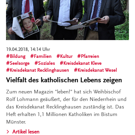
19.04.2018, 14:14 Uhr
Bildung
Familien
Kultur
Pfarreien
Seelsorge
Soziales
Kreisdekanat Kleve
Kreisdekanat Recklinghausen
Kreisdekanat Wesel
Vielfalt des katholischen Lebens zeigen
Zum neuen Magazin "leben!" hat sich Weihbischof
Rolf Lohmann geäußert, der für den Niederrhein und
das Kreisdekanat Recklinghausen zuständig ist. Das
Heft erhalten 1,1 Millionen Katholiken im Bistum
Münster.
Artikel lesen