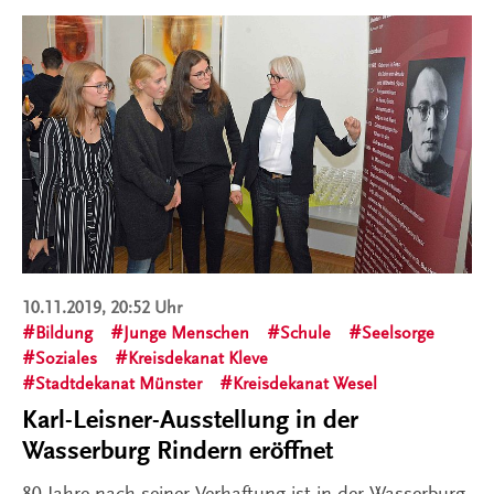
10.11.2019, 20:52 Uhr
Bildung
Junge Menschen
Schule
Seelsorge
Soziales
Kreisdekanat Kleve
Stadtdekanat Münster
Kreisdekanat Wesel
Karl-Leisner-Ausstellung in der
Wasserburg Rindern eröffnet
80 Jahre nach seiner Verhaftung ist in der Wasserburg