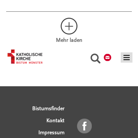
Mehr laden
Kontakt
Suche
Serviceangebote
Social Media Angebote
Externe Links
Bistumsfinder
Kontakt
Impressum