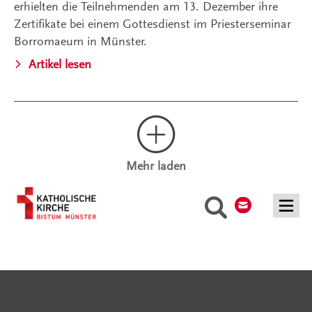
erhielten die Teilnehmenden am 13. Dezember ihre
Zertifikate bei einem Gottesdienst im Priesterseminar
Borromaeum in Münster.
Artikel lesen
Mehr laden
Kontakt
Suche
Serviceangebote
Social Media Angebote
Externe Links