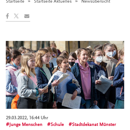
Startseite
Startseite Aktuelles
Angezeigt:
Newsübersicht
29.03.2022, 16:44 Uhr
Junge Menschen
Schule
Stadtdekanat Münster