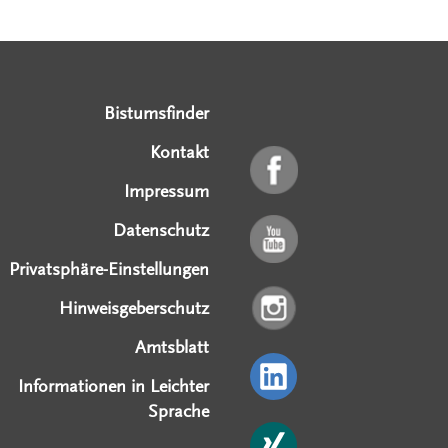
Serviceangebote
Social Media Angebote
Externe Links
Bistumsfinder
Kontakt
Impressum
Datenschutz
Privatsphäre-Einstellungen
Hinweisgeberschutz
Amtsblatt
Informationen in Leichter
Sprache