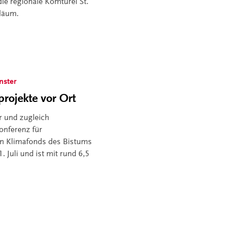
ie regionale Komturei St.
iläum.
nster
rojekte vor Ort
r und zugleich
onferenz für
en Klimafonds des Bistums
 Juli und ist mit rund 6,5