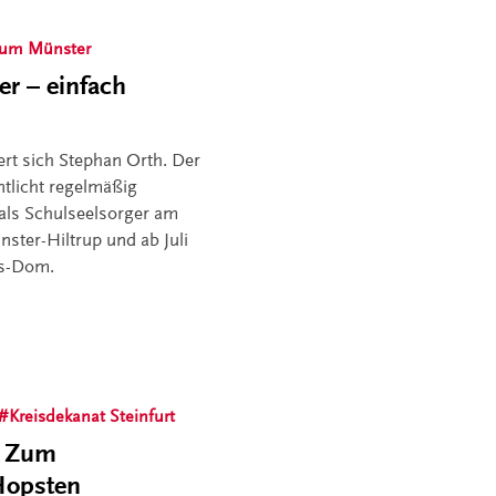
tum Münster
er – einfach
rt sich Stephan Orth. Der
ntlicht regelmäßig
 als Schulseelsorger am
ter-Hiltrup und ab Juli
us-Dom.
Kreisdekanat Steinfurt
: Zum
Hopsten