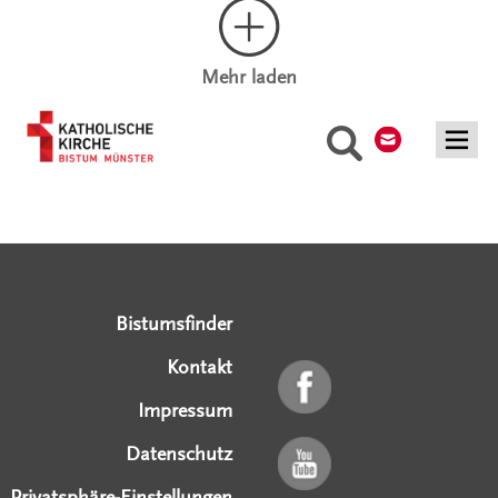
Mehr laden
Kontakt
Suche
Serviceangebote
Social Media Angebote
Externe Links
Bistumsfinder
Kontakt
Impressum
Datenschutz
Privatsphäre-Einstellungen