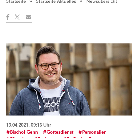
Startseite
Startseite Aktuelles
Angezeigt:
Newsübersicht
13.04.2021, 09:16 Uhr
Bischof Genn
Gottesdienst
Personalien