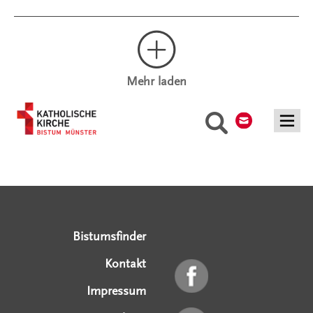
Mehr laden
Kontakt
Suche
Serviceangebote
Social Media Angebote
Externe Links
Bistumsfinder
Kontakt
Impressum