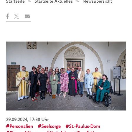
Startseite
Startseite Aktuelles
Angezeigt:
Newsübersicht
29.09.2024, 17:38 Uhr
Personalien
Seelsorge
St.-Paulus-Dom