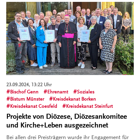
23.09.2024, 13:22 Uhr
Bischof Genn
Ehrenamt
Soziales
Bistum Münster
Kreisdekanat Borken
Kreisdekanat Coesfeld
Kreisdekanat Steinfurt
Projekte von Diözese, Diözesankomitee
und Kirche+Leben ausgezeichnet
Bei allen drei Preisträgern wurde ihr Engagement für