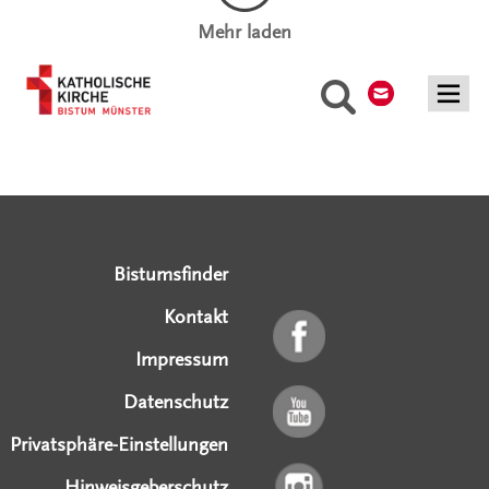
Mehr laden
Kontakt
Suche
Serviceangebote
Social Media Angebote
Externe Links
Bistumsfinder
Kontakt
Impressum
Datenschutz
Privatsphäre-Einstellungen
Hinweisgeberschutz