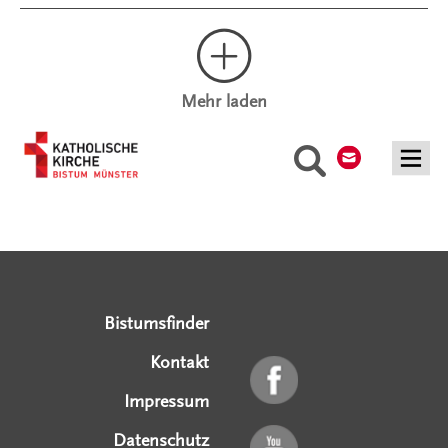
Mehr laden
Kontakt
Suche
Serviceangebote
Social Media Angebote
Externe Links
Bistumsfinder
Kontakt
Impressum
Datenschutz