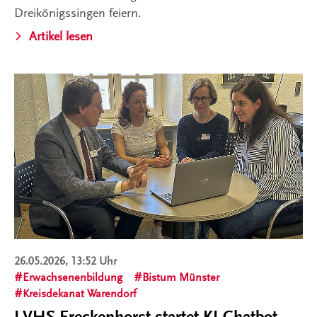
Dreikönigssingen feiern.
Artikel lesen
26.05.2026, 13:52 Uhr
Erwachsenenbildung
Bistum Münster
Kreisdekanat Warendorf
LVHS Freckenhorst startet KI-Chatbot