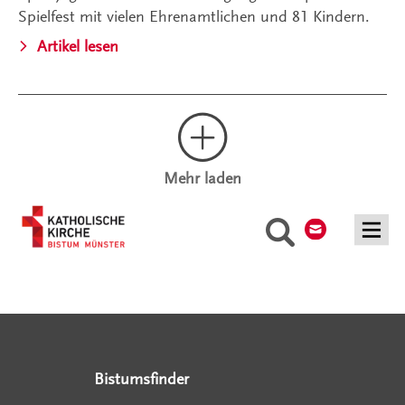
Spielfest mit vielen Ehrenamtlichen und 81 Kindern.
Artikel lesen
Mehr laden
Kontakt
Suche
Serviceangebote
Social Media Angebote
Externe Links
Bistumsfinder