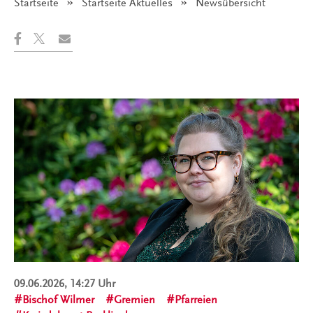
Startseite
Startseite Aktuelles
Angezeigt:
Newsübersicht
09.06.2026, 14:27 Uhr
Bischof Wilmer
Gremien
Pfarreien