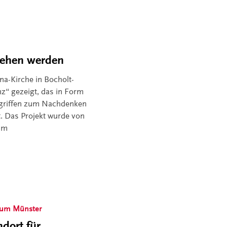
iehen werden
ena-Kirche in Bocholt-
z“ gezeigt, das in Form
egriffen zum Nachdenken
t. Das Projekt wurde von
aum
tum Münster
ndort für