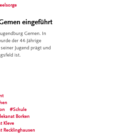
eelsorge
n Gemen eingeführt
r Jugendburg Gemen. In
wurde der 44-Jährige
t seiner Jugend prägt und
sfeld ist.
mt
chen
ion
Schule
dekanat Borken
t Kleve
at Recklinghausen