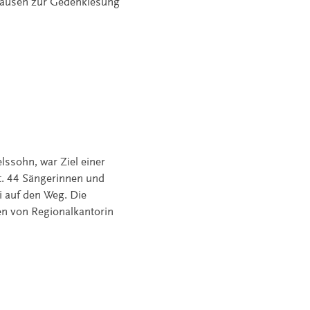
ghausen zur Gedenklesung
lssohn, war Ziel einer
t. 44 Sängerinnen und
i auf den Weg. Die
en von Regionalkantorin