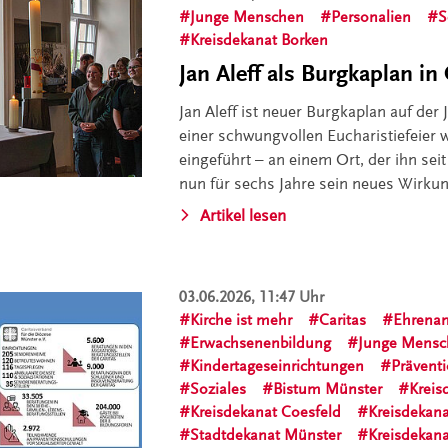
Junge Menschen
Personalien
S
Kreisdekanat Borken
Jan Aleff als Burgkaplan i
Jan Aleff ist neuer Burgkaplan auf de
einer schwungvollen Eucharistiefeier 
eingeführt – an einem Ort, der ihn sei
nun für sechs Jahre sein neues Wirkung
Artikel lesen
03.06.2026, 11:47 Uhr
Kirche ist mehr
Caritas
Ehrena
Erwachsenenbildung
Junge Mens
Kindertageseinrichtungen
Prävent
Soziales
Bistum Münster
Kreis
Kreisdekanat Coesfeld
Kreisdekana
Stadtdekanat Münster
Kreisdekan