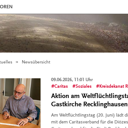
IOREN
tuelles
Angezeigt:
Newsübersicht
09.06.2026, 11:01 Uhr
Caritas
Soziales
Kreisdekanat 
Aktion am Weltflüchtlingst
Gastkirche Recklinghausen
Am Weltflüchtlingstag (20. Juni) lädt
mit dem Caritasverband für die Diöz