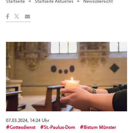
Startseite
Startseite Aktuelles
Angezeigt:
Newsübersicht
07.03.2024, 14:24 Uhr
Gottesdienst
St.-Paulus-Dom
Bistum Münster