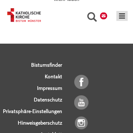
Kontakt
Suche
Serviceangebote
Social Media Angebote
Externe Links
Bistumsfinder
Kontakt
Impressum
Datenschutz
Privatsphäre-Einstellungen
Hinweisgeberschutz