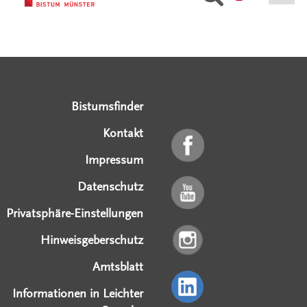
Serviceangebote
Social Media Angebote
Externe Links
Bistumsfinder
Kontakt
Impressum
Datenschutz
Privatsphäre-Einstellungen
Hinweisgeberschutz
Amtsblatt
Informationen in Leichter