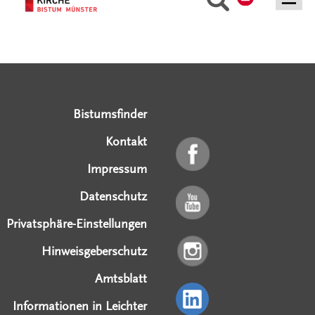
Serviceangebote
Social Media Angebote
Externe Links
Bistumsfinder
Kontakt
Impressum
Datenschutz
Privatsphäre-Einstellungen
Hinweisgeberschutz
Amtsblatt
Informationen in Leichter