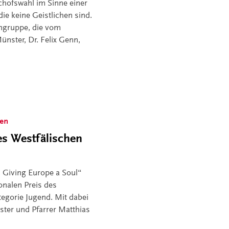
chofswahl im Sinne einer
e keine Geistlichen sind.
engruppe, die vom
ünster, Dr. Felix Genn,
ken
es Westfälischen
. Giving Europe a Soul“
nalen Preis des
tegorie Jugend. Mit dabei
ter und Pfarrer Matthias