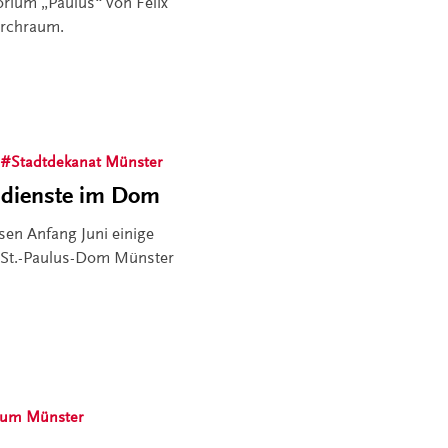
orium „Paulus“ von Felix
irchraum.
Stadtdekanat Münster
esdienste im Dom
en Anfang Juni einige
 St.-Paulus-Dom Münster
tum Münster