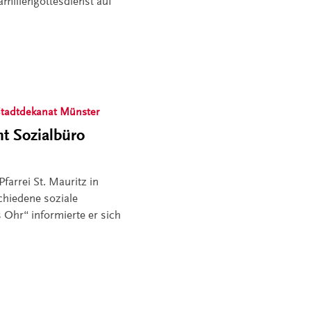
amiliengottesdienst auf
tadtdekanat Münster
t Sozialbüro
farrei St. Mauritz in
chiedene soziale
 Ohr“ informierte er sich