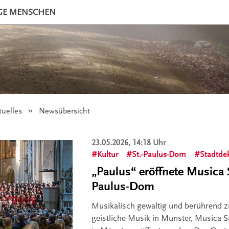
GE MENSCHEN
tuelles
Angezeigt:
Newsübersicht
23.05.2026, 14:18 Uhr
Kultur
St.-Paulus-Dom
Stadtde
„Paulus“ eröffnete Musica 
Paulus-Dom
Musikalisch gewaltig und berührend zug
geistliche Musik in Münster, Musica 