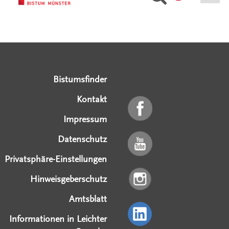
Serviceangebote
Social Media Angebote
Externe Links
Bistumsfinder
Kontakt
Impressum
Datenschutz
Privatsphäre-Einstellungen
Hinweisgeberschutz
Amtsblatt
Informationen in Leichter