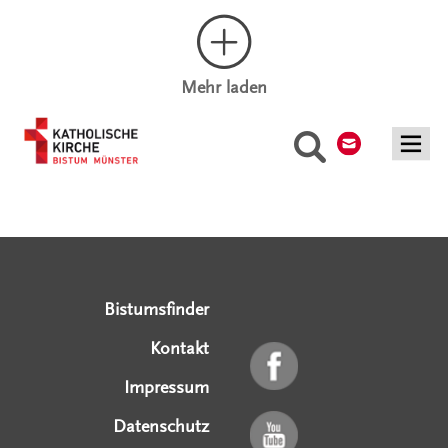
Mehr laden
Kontakt
Suche
Serviceangebote
Social Media Angebote
Externe Links
Bistumsfinder
Kontakt
Impressum
Datenschutz