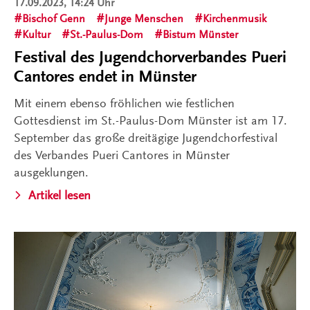
17.09.2023, 14:24 Uhr
Bischof Genn
Junge Menschen
Kirchenmusik
Kultur
St.-Paulus-Dom
Bistum Münster
Festival des Jugendchorverbandes Pueri
Cantores endet in Münster
Mit einem ebenso fröhlichen wie festlichen
Gottesdienst im St.-Paulus-Dom Münster ist am 17.
September das große dreitägige Jugendchorfestival
des Verbandes Pueri Cantores in Münster
ausgeklungen.
Artikel lesen