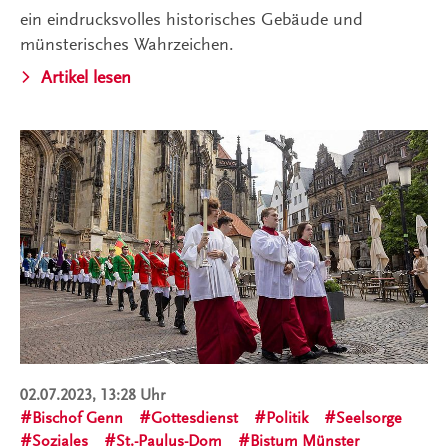
ein eindrucksvolles historisches Gebäude und
münsterisches Wahrzeichen.
Artikel lesen
02.07.2023, 13:28 Uhr
Bischof Genn
Gottesdienst
Politik
Seelsorge
Soziales
St.-Paulus-Dom
Bistum Münster