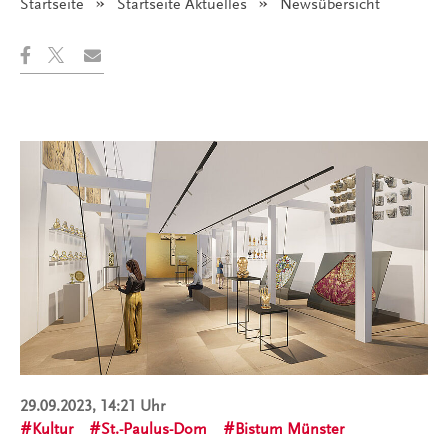
Startseite
Startseite Aktuelles
Angezeigt:
Newsübersicht
29.09.2023, 14:21 Uhr
Kultur
St.-Paulus-Dom
Bistum Münster