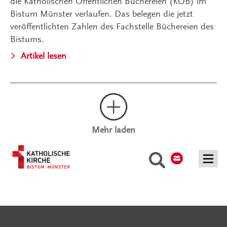
die Katholischen Öffentlichen Büchereien (KÖB) im
Bistum Münster verlaufen. Das belegen die jetzt
veröffentlichten Zahlen des Fachstelle Büchereien des
Bistums.
Artikel lesen
Mehr laden
Kontakt
Suche
Serviceangebote
Social Media Angebote
Externe Links