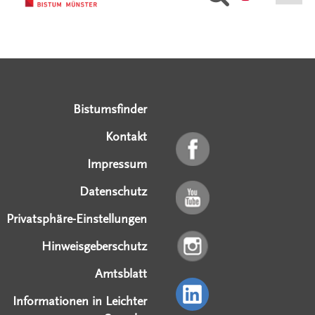
Serviceangebote
Social Media Angebote
Externe Links
Bistumsfinder
Kontakt
Impressum
Datenschutz
Privatsphäre-Einstellungen
Hinweisgeberschutz
Amtsblatt
Informationen in Leichter