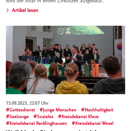
wird der Altar in einem Zirkuszelt aufgebaut.
Artikel lesen
15.09.2023, 22:07 Uhr
Gottesdienst
Junge Menschen
Nachhaltigkeit
Seelsorge
Soziales
Kreisdekanat Kleve
Kreisdekanat Recklinghausen
Kreisdekanat Wesel