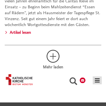
vielen Jahren ehrenamtlich für die Caritas Kleve im
Einsatz – zu Beginn beim Mahlzeitendienst “Essen
auf Rädern”, jetzt als Hausmeister der Tagespflege St.
Vinzenz. Seit gut einem Jahr feiert er dort auch
wöchentlich Wortgottesdienste mit den Gästen.
Artikel lesen
Mehr laden
Kontakt
Suche
Serviceangebote
Social Media Angebote
Externe Links