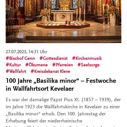
27.07.2023, 14:31 Uhr
Bischof Genn
Gottesdienst
Kirchenmusik
Kultur
Ökumene
Pfarreien
Seelsorge
Wallfahrt
Kreisdekanat Kleve
100 Jahre „Basilika minor“ – Festwoche
in Wallfahrtsort Kevelaer
Es war der damalige Papst Pius XI. (1857 – 1939), der
im Jahre 1923 die Wallfahrtskirche in Kevelaer zu einer
„Basilika minor“ erhob. Den 100. Jahrestag der
Erhebung feiert der niederrheinische