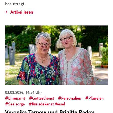
beauftragt.
Artikel lesen
03.08.2026, 14:54 Uhr
Ehrenamt
Gottesdienst
Personalien
Pfarreien
Seelsorge
Kreisdekanat Wesel
Veronika Tarnow und Brigitte Radoy