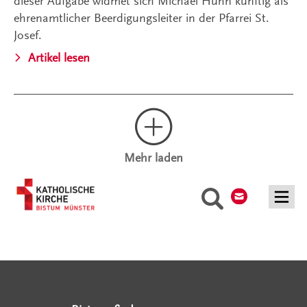
dieser Aufgabe widmet sich Michael Huhn künftig als
ehrenamtlicher Beerdigungsleiter in der Pfarrei St.
Josef.
Artikel lesen
Mehr laden
Kontakt
Suche
Serviceangebote
Social Media Angebote
Externe Links