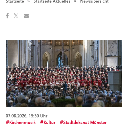
Startseite
Startseite Aktuelles
Angezeigt:
Newsübersicht
07.08.2026, 15:30 Uhr
Kirchenmusik
Kultur
Stadtdekanat Münster