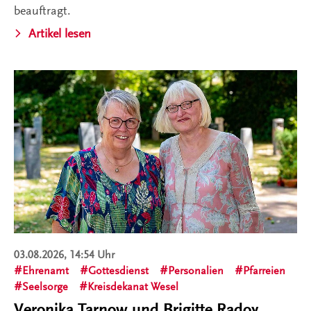
beauftragt.
Artikel lesen
03.08.2026, 14:54 Uhr
Ehrenamt
Gottesdienst
Personalien
Pfarreien
Seelsorge
Kreisdekanat Wesel
Veronika Tarnow und Brigitte Radoy