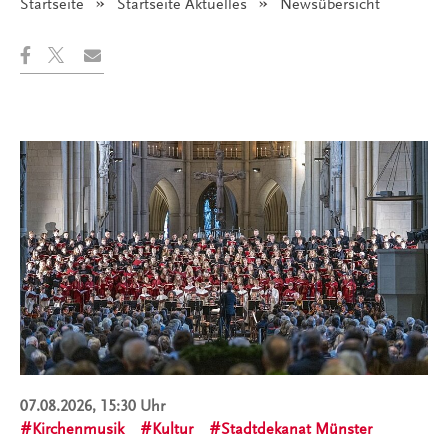
Startseite
Startseite Aktuelles
Angezeigt:
Newsübersicht
07.08.2026, 15:30 Uhr
Kirchenmusik
Kultur
Stadtdekanat Münster