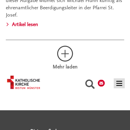
dieser Aufgabe widmet sich Michael Huhn künftig als
ehrenamtlicher Beerdigungsleiter in der Pfarrei St.
Josef.
Artikel lesen
Mehr laden
Kontakt
Suche
Serviceangebote
Social Media Angebote
Externe Links