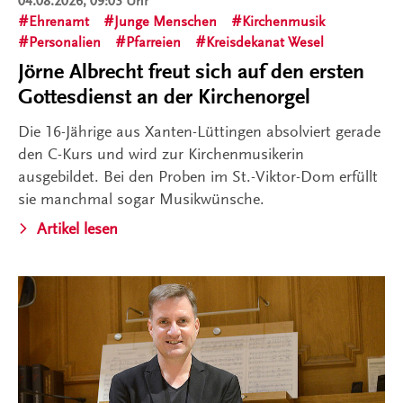
04.08.2026, 09:03 Uhr
Ehrenamt
Junge Menschen
Kirchenmusik
Personalien
Pfarreien
Kreisdekanat Wesel
Jörne Albrecht freut sich auf den ersten
Gottesdienst an der Kirchenorgel
Die 16-Jährige aus Xanten-Lüttingen absolviert gerade
den C-Kurs und wird zur Kirchenmusikerin
ausgebildet. Bei den Proben im St.-Viktor-Dom erfüllt
sie manchmal sogar Musikwünsche.
Artikel lesen