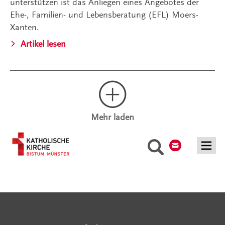
unterstützen ist das Anliegen eines Angebotes der
Ehe-, Familien- und Lebensberatung (EFL) Moers-
Xanten.
Artikel lesen
Mehr laden
Kontakt
Suche
Serviceangebote
Social Media Angebote
Externe Links