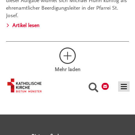
dieser Aufgabe widmet sich Michael Huhn künftig als
ehrenamtlicher Beerdigungsleiter in der Pfarrei St.
Josef.
Artikel lesen
Mehr laden
Kontakt
Suche
Serviceangebote
Social Media Angebote
Externe Links