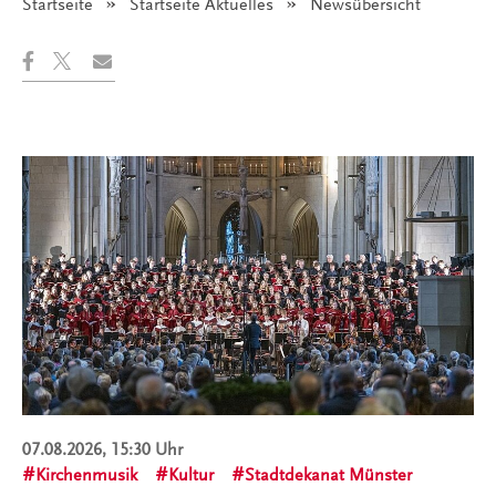
Startseite
Startseite Aktuelles
Angezeigt:
Newsübersicht
07.08.2026, 15:30 Uhr
Kirchenmusik
Kultur
Stadtdekanat Münster