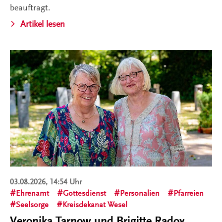
beauftragt.
Artikel lesen
03.08.2026, 14:54 Uhr
Ehrenamt
Gottesdienst
Personalien
Pfarreien
Seelsorge
Kreisdekanat Wesel
Veronika Tarnow und Brigitte Radoy